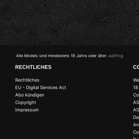
Alle Models sind mindestens 18 Jahre oder älter
JusProg
RECHTLICHES
C
Rechtliches
We
EU - Digital Services Act
18
Abo kündigen
Co
Copyright
A
Impressum
A
Da
An
Co